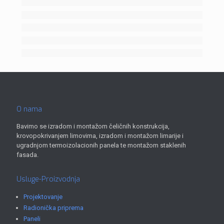
O nama
Bavimo se izradom i montažom čeličnih konstrukcija,
krovopokrivanjem limovima, izradom i montažom limarije i
ugradnjom termoizolacionih panela te montažom staklenih
fasada.
Usluge-Proizvodnja
Projektovanje
Radionička priprema
Paneli