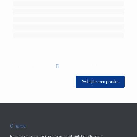
Kontakt telefon:
+387 53 311 160
Pošaljite nam poruku
O nama
Bavimo se izradom i montažom čeličnih konstrukcija,