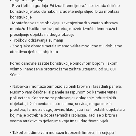
- Brza i jeftina gradnja. Pri izradi temeljne vrši se i izrada čelične
konstrukcije tako da nakon izrade temelja slijedi brza montaža
konstrukcije
- Montažne veze se obavljaju zavrtnjevima što znatno ubrzava
montažu. Ukoliko se javi potreba, možete izvršiti demontažu i
preseljenje objekta na drugu lokaciju
- Troškovi održavanja su manji
- Zbog lake obrade metala imamo velike mogućnosti i dobijamo
atraktivna rješenja objekata
Pored osnovne zaštite konstrukcije osnovnom bojom i lakom,
vršimo i nanošenje protivpožarne zaštite u trajanju od 30, 60 i
90min.
• Nabavka i montaža termoizolacionih krovnih i fasadnih panela.
Nudimo vam čelične i al panele sa ispunom od kamene vune i
poliuretana. Koriste se za pokrivanje i oblaganje industrijskih
objekata, tržnih centara, auto salona, servisa, magacinskih
prostora, farme za uzgoj živine, hladnjača i svih ostalih objekata u
kojima je potrebna dobra termička izolacija. Radi se o brzim i
veoma atraktivnim rješenjima koja imaju dug životni vijek.
• Takođe nudimo vam montažu trapeznih limova, lim-crijepa i