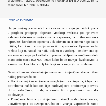
djelatnosti. Takođe, posjedujemo i cetifikat EN ISO 9001:2015, te
standarde EN 1090 i EN 3834-2.
Politika kvaliteta
Uspjeh našeg preduzeća bazira se na zadovoljenju naših kupaca
u pogledu gradjenja objekata visokog kvaliteta po njihovom
zahtjevu i idejama uz naše stručne preporuke, na poštovanju roka
isporuke i korektnim cijenama usklađenim sa cijenama koje datira
tržište, kao i na zadovoljstvu naših zaposlenika. Upravo su to
razlozi koji su uticali na našu odluku o uvođenju i implementaciji
sistema upravljanja kvalitetom prema zahtjevima međunarodnih
standarda serije ISO 9001:2008 kako bi se razvijali kvalitativno, a
samim tim i kvantitativno tj. bili bolji sutra nego što smo danas.
Osvrćući se na dosadašnje iskustvo i činjenično stanje ciljevi
našeg preduzeća su:
• Stalni razvoj i usavršavanje usaglašeno sa željama, idejama i
potrebama naših kupaca čije zadovoljstvo predstavlja potvrdu
dobro odrađenog posla, a samim tim i preporuku za dalje
poslovanje.
• Povećanje tržišne pozicije kroz tehničko-tehnološki razvoj,
usavršavanje i podizanje stručnosti i znanja zaposlenih kao i