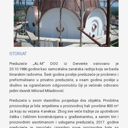
ISTORIJAT
Preduzeće „AL-M“ DOO iz Dervente osnovano je
20.10.1986.godine kao samostalna zanatska radnja koja se bavila
limarskim radovima. Šest godina poslije preduzeće je prošireno i
preformulisano u privatno preduzeće, a osam godina poslije u
društvo sa ograničenom odgovornošću čiji je većinski odnosno
jedini vlasnik Milorad Miladinović.
Preduzeće u svom vlasništvu posjeduje dva objekta. Prvobitna
proizvodnja je bila smještena u proizvodnoj hali površine 800 m²
za koju su vezana 4 aneksa. Zbog sve veće tražnje za upotrebom
čelika i čeličnim konstrukcijama u građevinarstvu, a samim tim i
proizvodnim asortimanom i uslugama preduzeća, 2017. godine
preduzeće je započelo izgradnju nove proizvodne hale sa