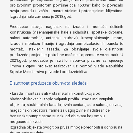
proizvodnim prostorom površine cca 1600m² kako bi povećalo
svoju ponudu i izašlo u susret stalnim i potencijalnim klijentima.
Izgradnja hale završena je 2018.god.
Preduzeće stavlja naglasak na izradu i montažu čeličnih
konstrukcija (višenamjenske hale i skladišta, sportske dvorane,
saloni automobila, antenski stubovi), krovopokrivanje limom,
izradu i montažu limarije i ugradnju termoizolacionih panela te
montažu staklenih fasada. Za obavljanje svoje djelatnosti
preduzeće posjeduje potrebne mašine i opremu te vozni park. U
2021.god. preduzeće je izvršilo nabavku plazme za sječenje
limova i cijevi, projekat realizovan uz pomoć Vlade Republike
Srpske-Ministarstvo privrede i preduzetništva.
Djelatnost preduzeće obuhvata sledeće:
• Izrada i montaža svih vrsta metalnih konstrukcija od
hladnooblikovanih i toplo valjanih profila. Izrada industrijskih
objekata, strukturalnih fasada, tržnih centara, auto salona, servisa,
magacinskih prostora, farme za uzgoj živine, nadstrešnice,
benzinske pumpe samo su neki od objekata koji smo u
mogućnosti izvesti.
Izgradnja objekata ovog tipa pruža mnoge prednosti u odnosu na
druge vrste gradnje: