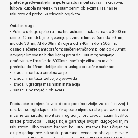
prateće građevinske limarije, te izradu i montažu ravnih krovova,
lukova, kupola na vjerskim i stambenim objektima. Iza nas je
iskustvo od preko 50 crkvenih objekata.
Ostale usluge:
• Vršimo usluge sječenja lima hidrauličnim makazama do 3000mm
širine i 12mm debljine; sječenje plazmom limova (crni do 50mm,
inox do 38mm, Al do 38mm) i cijevi od fi 40mm do fi 500mm;
gasno sječenje pantografom; sječenje tračnom pilom do 450mm;
savijanje limova na hidrauličnoj presi do 3000mm; savijanje
građevinske limarije do 6000mm; savijanje cilindara raznih
prečnika do 18mm debljine lima; usluge protočne sačmare
• Izrada i montaža crne bravarije
• Izrada i montaža izolacije cjevovoda
• Izrada i ugradnja mašinskih instalacija
• Sanacija postojećih objekata
Preduzeće posjeduje vrlo dobre predispozicije za dalji razvoj i
rast koj se ogledaju u tehničkoj opremljenosti što podrazumijeva
mašine za izradu, montažu i ugradnju proizvoda, zatim kvalitet
izrade proizvoda i usluga koje garantuje svojim dugogodišnjim
iskustvom i školovanim kadrom koji stoji iza toga kao i činjenica
da posjeduje sve zakonski potrebne licence za obavljanje svoje