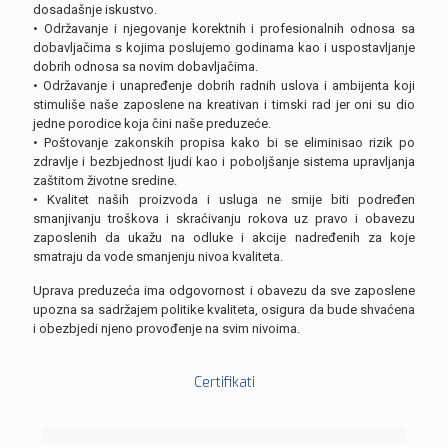
dosadašnje iskustvo.
• Održavanje i njegovanje korektnih i profesionalnih odnosa sa
dobavljačima s kojima poslujemo godinama kao i uspostavljanje
dobrih odnosa sa novim dobavljačima.
• Održavanje i unapređenje dobrih radnih uslova i ambijenta koji
stimuliše naše zaposlene na kreativan i timski rad jer oni su dio
jedne porodice koja čini naše preduzeće.
• Poštovanje zakonskih propisa kako bi se eliminisao rizik po
zdravlje i bezbjednost ljudi kao i poboljšanje sistema upravljanja
zaštitom životne sredine.
• Kvalitet naših proizvoda i usluga ne smije biti podređen
smanjivanju troškova i skraćivanju rokova uz pravo i obavezu
zaposlenih da ukažu na odluke i akcije nadređenih za koje
smatraju da vode smanjenju nivoa kvaliteta.
Uprava preduzeća ima odgovornost i obavezu da sve zaposlene
upozna sa sadržajem politike kvaliteta, osigura da bude shvaćena
i obezbjedi njeno provođenje na svim nivoima.
Certifikati