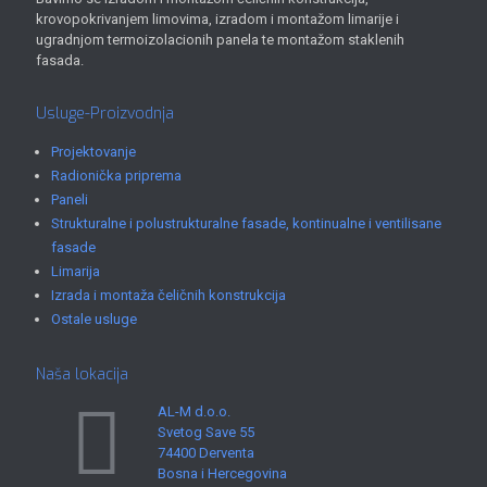
krovopokrivanjem limovima, izradom i montažom limarije i
ugradnjom termoizolacionih panela te montažom staklenih
fasada.
Usluge-Proizvodnja
Projektovanje
Radionička priprema
Paneli
Strukturalne i polustrukturalne fasade, kontinualne i ventilisane
fasade
Limarija
Izrada i montaža čeličnih konstrukcija
Ostale usluge
Naša lokacija
AL-M d.o.o.
Svetog Save 55
74400 Derventa
Bosna i Hercegovina