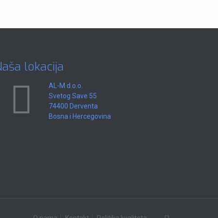
aša lokacija
AL-M d.o.o.
Svetog Save 55
74400 Derventa
Bosna i Hercegovina