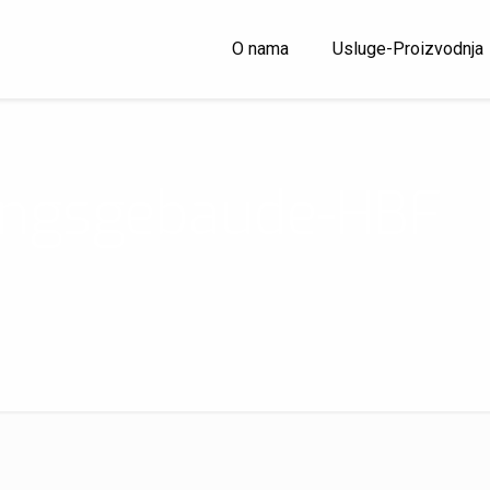
O nama
Usluge-Proizvodnja
ngsgebaude-HBF