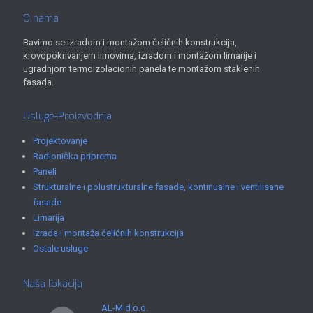
O nama
Bavimo se izradom i montažom čeličnih konstrukcija,
krovopokrivanjem limovima, izradom i montažom limarije i
ugradnjom termoizolacionih panela te montažom staklenih
fasada.
Usluge-Proizvodnja
Projektovanje
Radionička priprema
Paneli
Strukturalne i polustrukturalne fasade, kontinualne i ventilisane
fasade
Limarija
Izrada i montaža čeličnih konstrukcija
Ostale usluge
Naša lokacija
AL-M d.o.o.